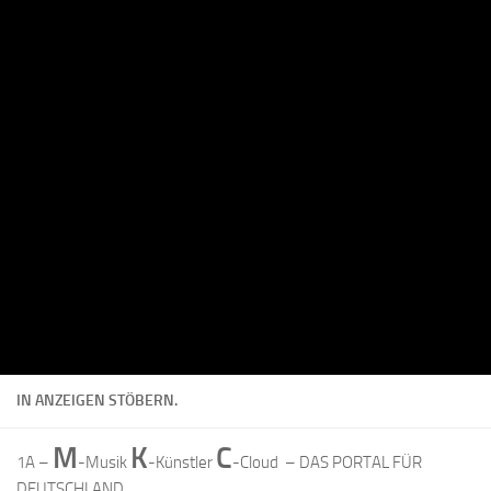
IN ANZEIGEN STÖBERN.
M
K
C
1A –
-Musik
-Künstler
-Cloud – DAS PORTAL FÜR
DEUTSCHLAND