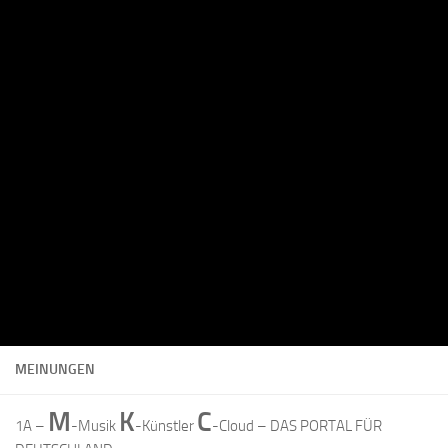
MEINUNGEN
M
K
C
1A –
-Musik
-Künstler
-Cloud – DAS PORTAL FÜR