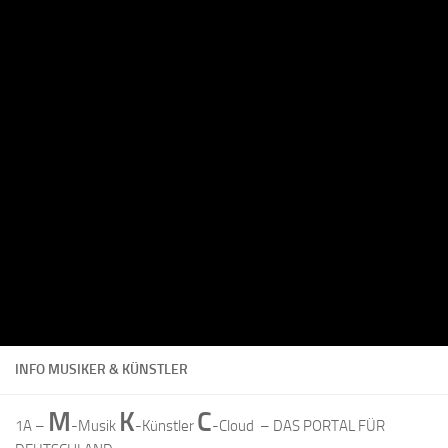
INFO MUSIKER & KÜNSTLER
M
K
C
1A –
-Musik
-Künstler
-Cloud – DAS PORTAL FÜR