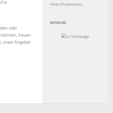
iche
Herby Musikexpress
WERBUNG
haben oder
 möchten, freuen
i, unser Angebot
.