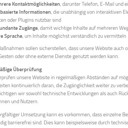
rere Kontaktmöglichkeiten
, darunter Telefon, E‑Mail und 
tbasierte Informationen
, die unabhängig von interaktiven 
ten oder Plugins nutzbar sind
undante Zugänge
, damit wichtige Inhalte auf mehreren Weg
re Sprache
, um Inhalte möglichst verständlich zu vermitteln
aßnahmen sollen sicherstellen, dass unsere Website auch 
esten oder ohne externe Dienste genutzt werden kann.
äßige Überprüfung
rprüfen unsere Website in regelmäßigen Abständen auf mögl
eiten kontinuierlich daran, die Zugänglichkeit weiter zu verb
ichtigen wir sowohl technische Entwicklungen als auch Rü
nnen und Nutzern.
orgfältiger Umsetzung kann es vorkommen, dass einzelne Be
ndig barrierefrei sind. Dies kann beispielsweise durch techni