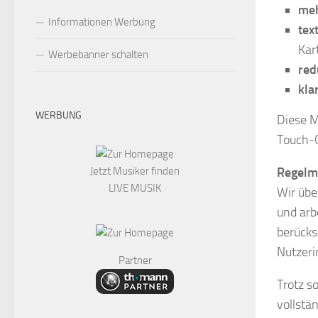
meh
Informationen Werbung
tex
Kar
Werbebanner schalten
red
kla
WERBUNG
Diese M
Touch‑G
Jetzt Musiker finden
Regelm
LIVE MUSIK
Wir übe
und arb
berücks
Nutzeri
Partner
Trotz s
vollstä