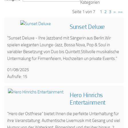
Kategorien
Seite 1 von 7
1
2
3
»
»»
Sunset Deluxe
"Sunset Deluxe - Ihre Jazzband mit Sängerin aus Berlin.Wir
spielen eleganten Lounge-Jazz, Bossa Nova, Pop & Soul in
variabler Besetzung von Duo bis Quintett.Stillvolle musikalische
Untermalung für Firmenfeiern, Hochzeiten un private Events."
01/08/2025
Aufrufe: 15
Hero Hinrichs
Entertainment
"Hero der Ostfriese" bietet Ihnen die perfekte Unterhaltung für
ihre Veranstaltung. Authentische Livemusik mit Gesang und viel
Humor von der Waterkant, Binnenland und darüber hinaus. 2