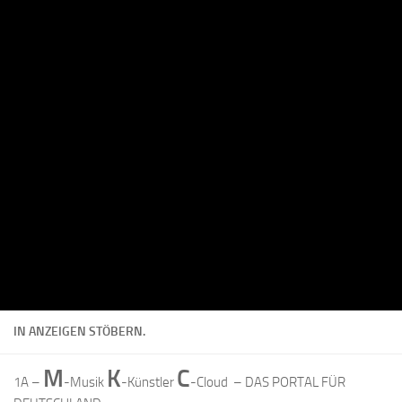
IN ANZEIGEN STÖBERN.
M
K
C
1A –
-Musik
-Künstler
-Cloud – DAS PORTAL FÜR