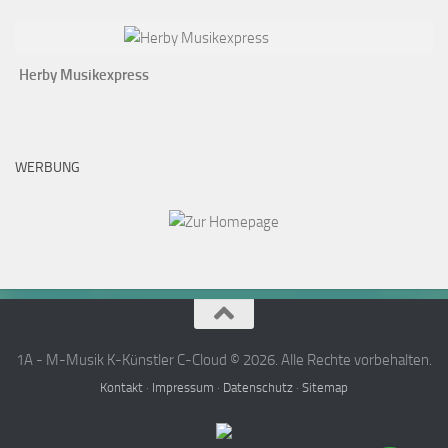
Herby Musikexpress
WERBUNG
1A - M-Musik K-Künstler C-Cloud © 2026. Alle Rechte vorbehalten.
Kontakt
·
Impressum
·
Datenschutz
·
Sitemap