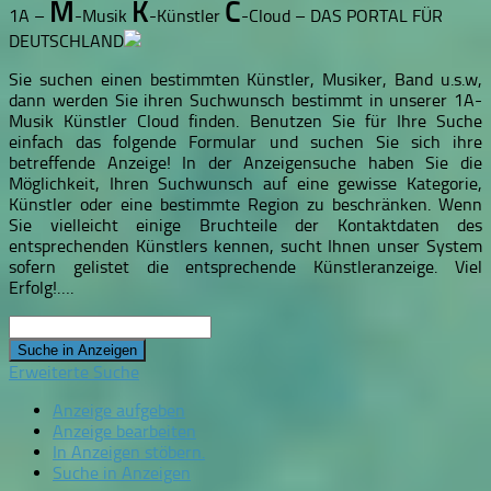
M
K
C
1A –
-Musik
-Künstler
-Cloud – DAS PORTAL FÜR
DEUTSCHLAND
Sie suchen einen bestimmten Künstler, Musiker, Band u.s.w,
dann werden Sie ihren Suchwunsch bestimmt in unserer 1A-
Musik Künstler Cloud finden. Benutzen Sie für Ihre Suche
einfach das folgende Formular und suchen Sie sich ihre
betreffende Anzeige! In der Anzeigensuche haben Sie die
Möglichkeit, Ihren Suchwunsch auf eine gewisse Kategorie,
Künstler oder eine bestimmte Region zu beschränken. Wenn
Sie vielleicht einige Bruchteile der Kontaktdaten des
entsprechenden Künstlers kennen, sucht Ihnen unser System
sofern gelistet die entsprechende Künstleranzeige. Viel
Erfolg!….
Suche
nach:
Erweiterte Suche
Anzeige aufgeben
Anzeige bearbeiten
In Anzeigen stöbern.
Suche in Anzeigen