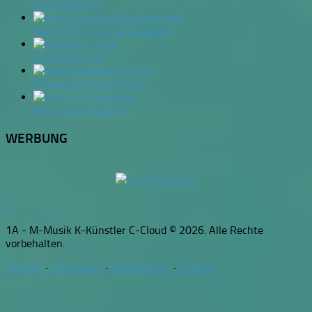
Sunset Deluxe
Hero Hinrichs Entertainment
Orchester Ardo
Alleinunterhalter Chris
Herby Musikexpress
WERBUNG
1A - M-Musik K-Künstler C-Cloud © 2026. Alle Rechte
vorbehalten.
Kontakt
·
Impressum
·
Datenschutz
·
Sitemap