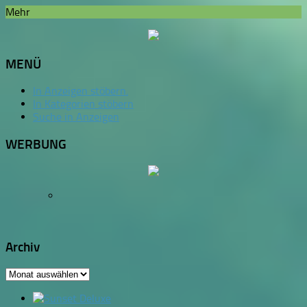
Mehr
MENÜ
In Anzeigen stöbern.
In Kategorien stöbern
Suche in Anzeigen
WERBUNG
Archiv
Archiv