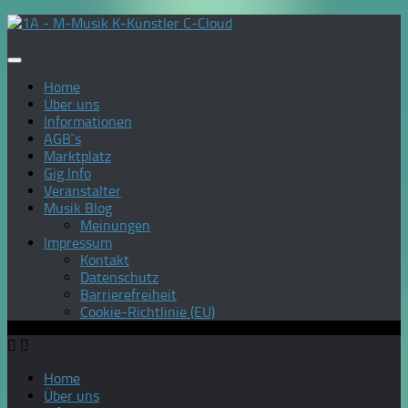
Zum
Inhalt
springen
Home
Über uns
Informationen
AGB`s
Marktplatz
Gig Info
Veranstalter
Musik Blog
Meinungen
Impressum
Kontakt
Datenschutz
Barrierefreiheit
Cookie-Richtlinie (EU)
Home
Über uns