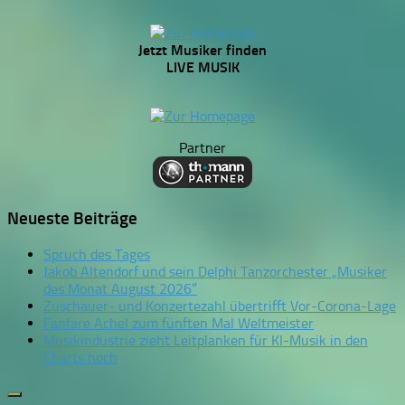
Jetzt Musiker finden
LIVE MUSIK
Partner
Neueste Beiträge
Spruch des Tages
Jakob Altendorf und sein Delphi Tanzorchester „Musiker
des Monat August 2026“
Zuschauer- und Konzertezahl übertrifft Vor-Corona-Lage
Fanfare Achel zum fünften Mal Weltmeister
Musikindustrie zieht Leitplanken für KI-Musik in den
Charts hoch